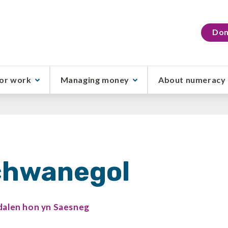
Don
or work
Managing money
About numeracy
chwanegol
udalen hon yn Saesneg