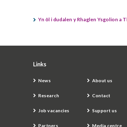
Yn ôl i dudalen y Rhaglen Ysgolion a
Links
News
About us
Research
Contact
Job vacancies
Support us
Partners
Media centre