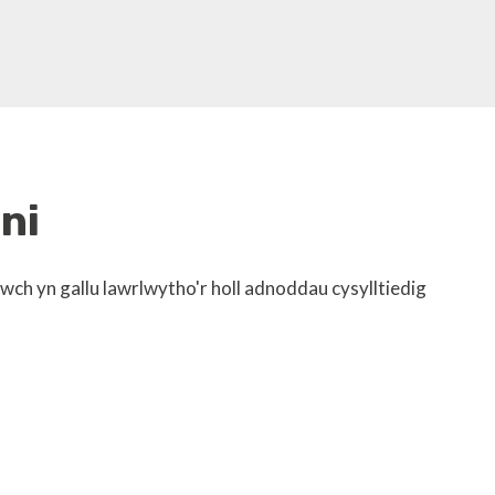
ni
wch yn gallu lawrlwytho'r holl adnoddau cysylltiedig