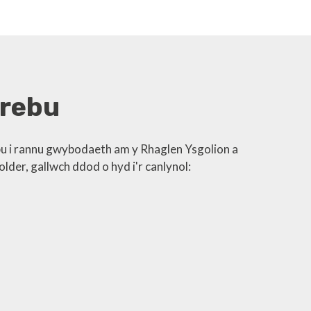
rebu
pu i rannu gwybodaeth am y Rhaglen Ysgolion a
older, gallwch ddod o hyd i'r canlynol: