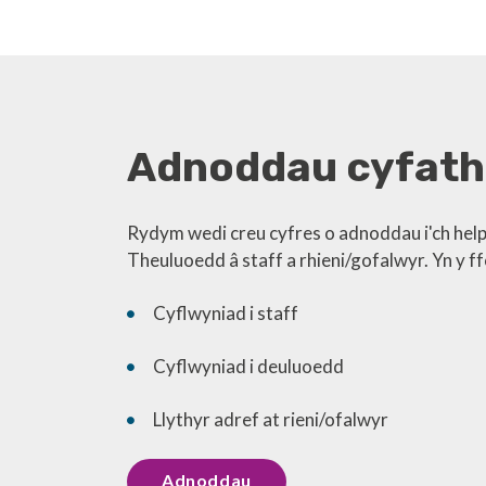
Adnoddau cyfath
Rydym wedi creu cyfres o adnoddau i'ch hel
Theuluoedd â staff a rhieni/gofalwyr. Yn y ff
Cyflwyniad i staff
Cyflwyniad i deuluoedd
Llythyr adref at rieni/ofalwyr
Adnoddau