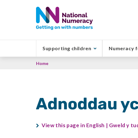
Skip
to
main
content
Supporting children
Numeracy f
Breadcrumb
Home
Adnoddau y
View this page in English | Gweld y t