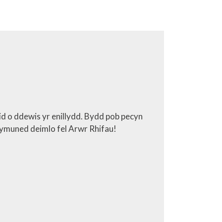
d o ddewis yr enillydd. Bydd pob pecyn
gymuned deimlo fel Arwr Rhifau!