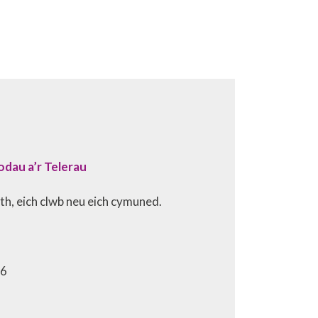
dau a’r Telerau
h, eich clwb neu eich cymuned.
26