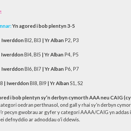
:
nar:​
Yn agored i bob plentyn 3-5
 | Iwerddon
Bl2, Bl3
​ | Yr Alban
P2, P3
| Iwerddon
Bl4, Bl5
​ | Yr Alban
P4, P5
| Iwerddon
Bl6, Bl7
| Yr Alban
P6, P7
8​
| Iwerddon
Bl8, Bl9
​ | Yr Alban
S1, S2
red i bob plentyn sy’n derbyn cymorth AAA neu CAIG (cynl
 gategori oedran perthnasol, ond gall y rhai sy’n derbyn cym
ae’r pecyn gwobrau ar gyfer y categori AAAA/CAIG yn addas i
ei defnyddio ar adnoddau o’i ddewis.