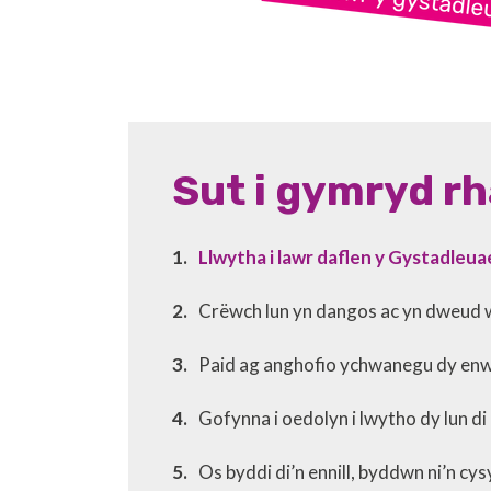
Sut i gymryd r
Llwytha i lawr daflen y Gystadleu
Crëwch lun yn dangos ac yn dweud w
Paid ag anghofio ychwanegu dy enw 
Gofynna i oedolyn i lwytho dy lun di
Os byddi di’n ennill, byddwn ni’n cy