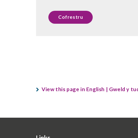
Cofrestru
View this page in English | Gweld y t
Links