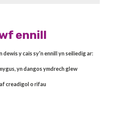
wf ennill
 dewis y cais sy’n ennill yn seiliedig ar:
mygus, yn dangos ymdrech glew
 creadigol o rifau