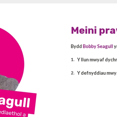
Meini pra
Bydd
Bobby Seagull
yn
Y llun mwyaf dych
Y defnyddiau mwyaf