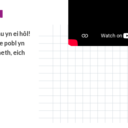
u
 yn ei hôl!
e pobl yn
eth, eich