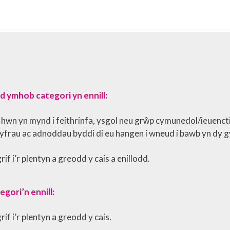
d ymhob categori yn ennill:
wn yn mynd i feithrinfa, ysgol neu grŵp cymunedol/ieuencti
lyfrau ac adnoddau byddi di eu hangen i wneud i bawb yn dy 
if i’r plentyn a greodd y cais a enillodd.
egori’n ennill:
if i’r plentyn a greodd y cais.