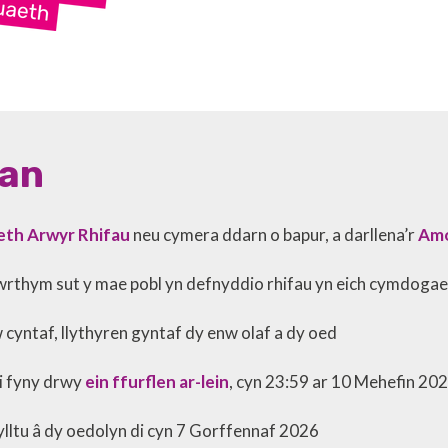
han
aeth Arwyr Rhifau
neu cymera ddarn o bapur, a darllena’r
Amo
rthym sut y mae pobl yn defnyddio rhifau yn eich cymdogaet
cyntaf, llythyren gyntaf dy enw olaf a dy oed
 i fyny drwy
ein ffurflen ar-lein
, cyn 23:59 ar 10 Mehefin 20
sylltu â dy oedolyn di cyn 7 Gorffennaf 2026