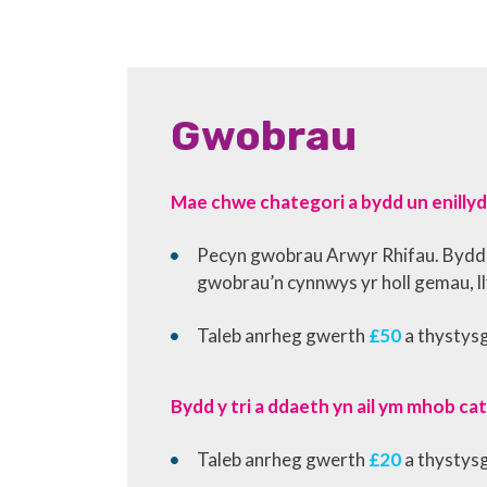
Gwobrau
Mae chwe chategori a bydd un enillyd
Pecyn gwobrau Arwyr Rhifau. Bydd h
gwobrau’n cynnwys yr holl gemau, l
Taleb anrheg gwerth
£50
a thystysgr
Bydd y tri a ddaeth yn ail ym mhob cat
Taleb anrheg gwerth
£20
a thystysgr