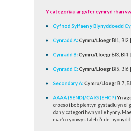
Y categorïau ar gyfer cymryd rhan yw
Cyfnod Sylfaen y Blynyddoedd Cyn
Cynradd A:​
Cymru/Lloegr
Bl1, Bl2
​
Cynradd B:
​ Cymru/Lloegr
Bl3, Bl4​
Cynradd C:​
Cymru/Lloegr
Bl5, Bl6​
Secondary A:
​ Cymru/Lloegr
Bl7, Bl
AAAA (SEND)/CAIG (EHCP)
Yn ago
croeso i bob plentyn gystadlu yn ei
dan y categori hwn yn lle hynny. M
mae’n cynnwys taleb i’r derbynnydd 