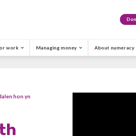
Don
or work
Managing money
About numeracy
udalen hon yn
th