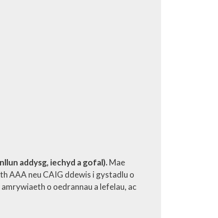
lun addysg, iechyd a gofal).
Mae
orth AAA neu CAIG ddewis i gystadlu o
 amrywiaeth o oedrannau a lefelau, ac