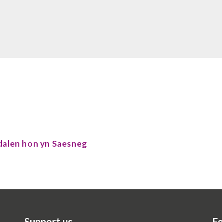
udalen hon yn Saesneg
Support us
Fo