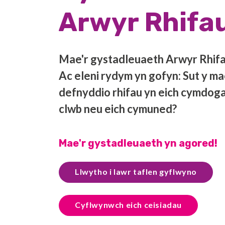
Arwyr Rhifa
Mae'r gystadleuaeth Arwyr Rhifau
Ac eleni rydym yn gofyn: Sut y ma
defnyddio rhifau yn eich cymdoga
clwb neu eich cymuned?
Mae'r gystadleuaeth yn agored!
Llwytho i lawr taflen gyflwyno
Cyflwynwch eich ceisiadau