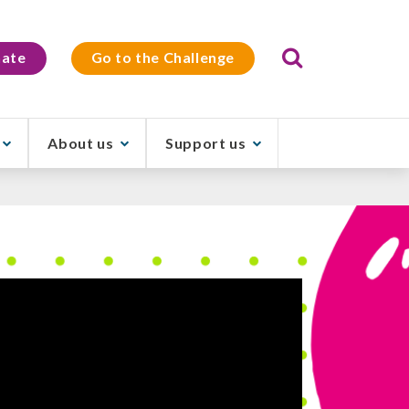
Search
ate
Go to the Challenge
About us
Support us