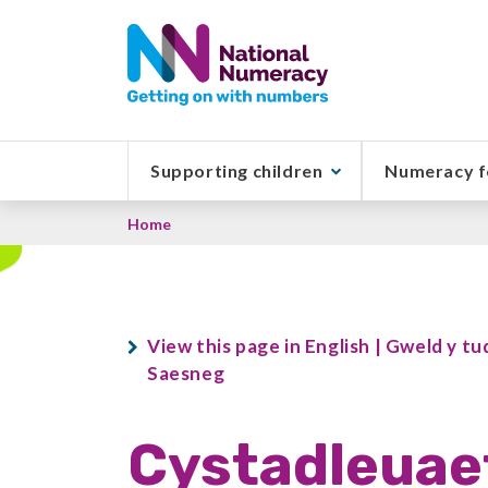
Skip
to
main
content
Supporting children
Numeracy f
Breadcrumb
Home
View this page in English | Gweld y t
Saesneg
Cystadleuae