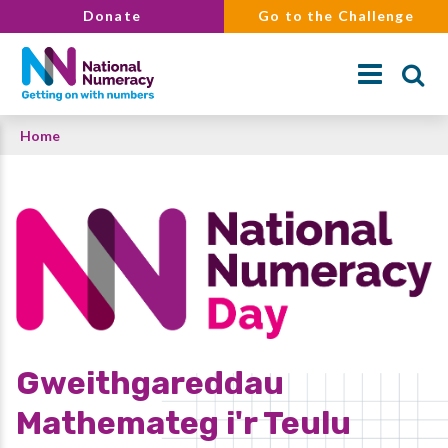
Skip
Donate
Go to the Challenge
to
main
content
Breadcrumb
Home
Search
Gweithgareddau
Mathemateg i'r Teulu