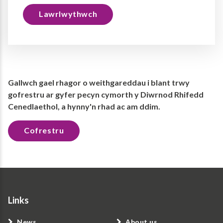
Lawrlwythwch
Gallwch gael rhagor o weithgareddau i blant trwy
gofrestru ar gyfer pecyn cymorth y Diwrnod Rhifedd
Cenedlaethol, a hynny'n rhad ac am ddim.
Cofrestru
Links
News
About us